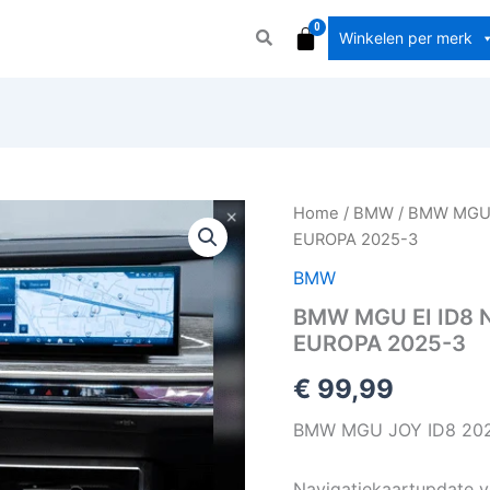
Winkelen per merk
BMW
Home
/
BMW
/ BMW MGU 
MGU
EUROPA 2025-3
EI
ID8
BMW
NAVIGATIEKAART
BMW MGU EI ID8 
UPDATE
EUROPA 2025-3
USB
EUROPA
€
99,99
2025-
3
BMW MGU JOY ID8 2025
aantal
Navigatiekaartupdate 