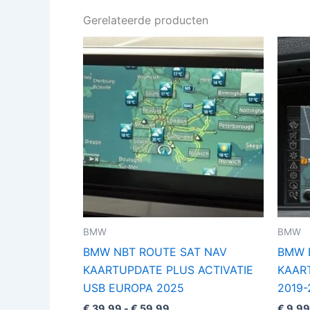
Gerelateerde producten
Prijsklasse:
Dit
€ 39,99
product
tot
€ 59,99
heeft
meerdere
variaties.
Deze
optie
kan
gekozen
worden
op
BMW
BMW
de
BMW NBT ROUTE SAT NAV
BMW 
productpagina
KAARTUPDATE PLUS ACTIVATIE
KAAR
USB EUROPA 2025
2019-
€
39,99
-
€
59,99
€
9,99