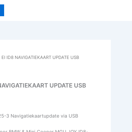
EI ID8 NAVIGATIEKAART UPDATE USB
NAVIGATIEKAART UPDATE USB
-3 Navigatiekaartupdate via USB
voor BMW & Mini Cooper MGU JOY ID8-