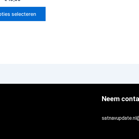
ties selecteren
Neem conta
satnavupdate.nl