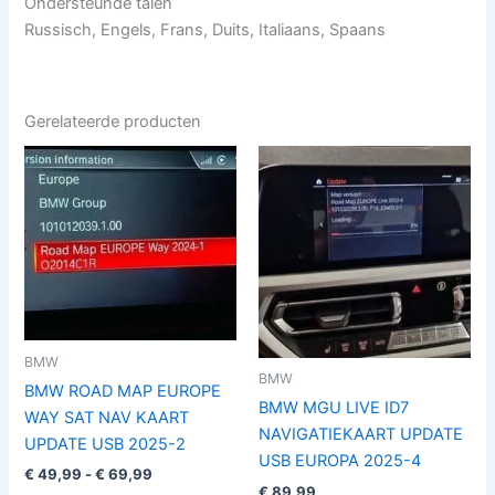
Ondersteunde talen
Russisch, Engels, Frans, Duits, Italiaans, Spaans
Gerelateerde producten
Prijsklasse:
Dit
€ 49,99
product
tot
€ 69,99
heeft
meerdere
variaties.
Deze
optie
kan
BMW
gekozen
BMW
BMW ROAD MAP EUROPE
worden
BMW MGU LIVE ID7
WAY SAT NAV KAART
op
NAVIGATIEKAART UPDATE
UPDATE USB 2025-2
de
USB EUROPA 2025-4
€
49,99
-
€
69,99
productpagina
€
89,99