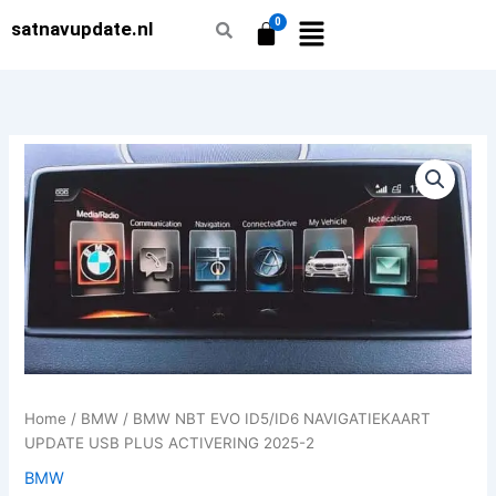
Ga
satnavupdate.nl
naar
de
inhoud
BMW
NBT
EVO
ID5/ID6
NAVIGATIEKAART
UPDATE
USB
PLUS
ACTIVERING
2025-
2
aantal
Home
/
BMW
/ BMW NBT EVO ID5/ID6 NAVIGATIEKAART
UPDATE USB PLUS ACTIVERING 2025-2
BMW