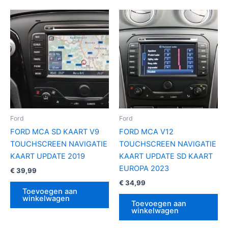
Ford
Ford
FORD MCA SD KAART V9
FORD MCA V12
TOUCHSCREEN NAVIGATIE
TOUCHSCREEN NAVIGATIE
KAART UPDATE 2019
KAART UPDATE SD KAART
EUROPA 2023
€
39,99
€
34,99
Toevoegen aan
winkelwagen
Toevoegen aan
winkelwagen