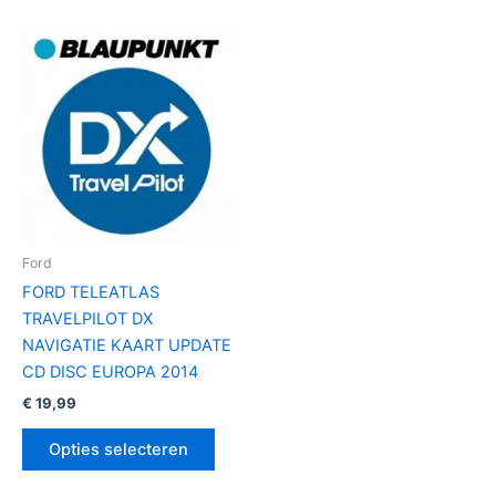
Dit
product
heeft
meerdere
variaties.
Deze
optie
kan
gekozen
Ford
worden
FORD TELEATLAS
op
TRAVELPILOT DX
de
NAVIGATIE KAART UPDATE
productpagina
CD DISC EUROPA 2014
€
19,99
Opties selecteren