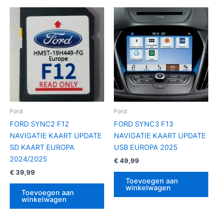
Ford
Ford
FORD SYNC2 F12
FORD SYNC3 F13
NAVIGATIE KAART UPDATE
NAVIGATIE KAART UPDATE
SD KAART EUROPA
USB EUROPA 2025
2024/2025
€
49,99
€
39,99
Toevoegen aan
winkelwagen
Toevoegen aan
winkelwagen