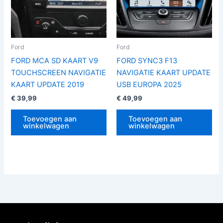
Ford
Ford
FORD MCA SD KAART V9
FORD SYNC3 F13
TOUCHSCREEN NAVIGATIE
NAVIGATIE KAART UPDATE
KAART UPDATE 2019
USB EUROPA 2025
€
39,99
€
49,99
Toevoegen aan
Toevoegen aan
winkelwagen
winkelwagen