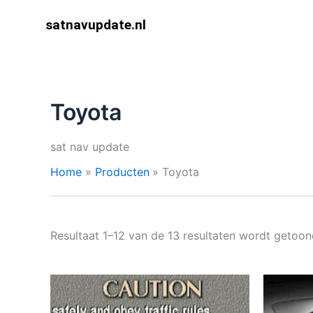
Ga
satnavupdate.nl
naar
de
inhoud
Toyota
sat nav update
Home
Producten
Toyota
Resultaat 1–12 van de 13 resultaten wordt getoo
Prijsklasse:
Dit
€ 9,99
product
tot