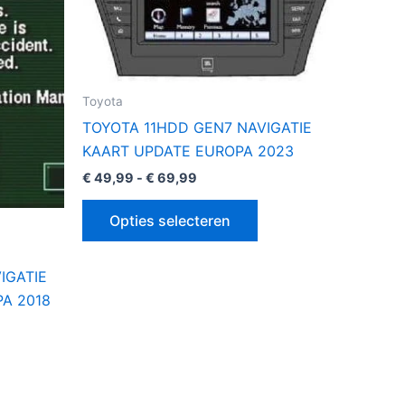
€ 69,99
eft
heeft
erdere
meerdere
iaties.
variaties.
ze
Deze
tie
optie
Toyota
n
kan
TOYOTA 11HDD GEN7 NAVIGATIE
kozen
gekozen
KAART UPDATE EUROPA 2023
rden
worden
€
49,99
-
€
69,99
op
de
Opties selecteren
oductpagina
productpagina
IGATIE
A 2018