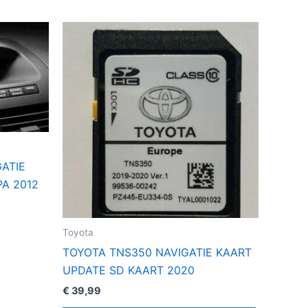
t
oduct
eft
erdere
iaties.
ze
tie
n
ATIE
kozen
A 2012
rden
Toyota
oductpagina
TOYOTA TNS350 NAVIGATIE KAART
UPDATE SD KAART 2020
€
39,99