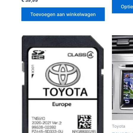
€
39,99
Optie
Toevoegen aan winkelwagen
Toyota