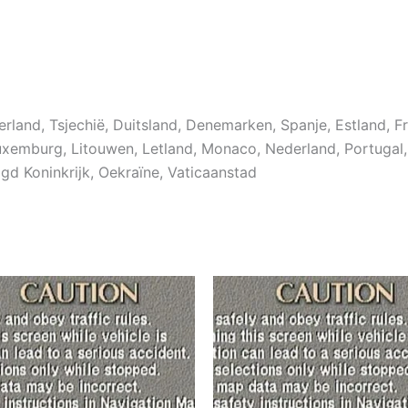
serland, Tsjechië, Duitsland, Denemarken, Spanje, Estland, Fr
d, Luxemburg, Litouwen, Letland, Monaco, Nederland, Portuga
igd Koninkrijk, Oekraïne, Vaticaanstad
Prijsklasse:
Dit
Di
€ 9,99
product
pr
tot
€ 19,99
heeft
he
meerdere
me
variaties.
var
Deze
De