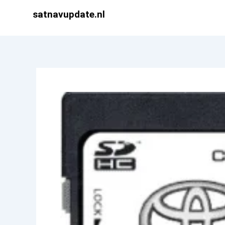
Ga
satnavupdate.nl
naar
de
inhoud