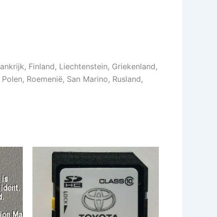
ankrijk, Finland, Liechtenstein, Griekenland,
l, Polen, Roemenië, San Marino, Rusland,
t
oduct
eft
erdere
iaties.
ze