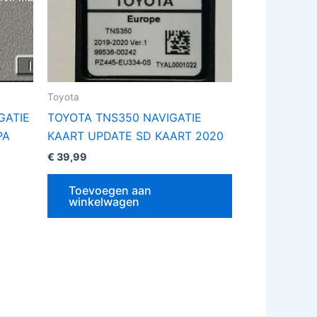
tie
n
kozen
rden
Toyota
GATIE
TOYOTA TNS350 NAVIGATIE
oductpagina
PA
KAART UPDATE SD KAART 2020
€
39,99
Toevoegen aan
winkelwagen