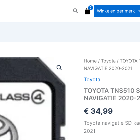
Winkelen per merk
TOYOTA
Home
/
Toyota
/ TOYOTA 
TNS510
NAVIGATIE 2020-2021
SAT
NAV
Toyota
KAARTUPDATE
TOYOTA TNS510 
SD
NAVIGATIE 2020-
KAART
NAVIGATIE
€
34,99
2020-
2021
Toyota navigatie SD ka
aantal
2021