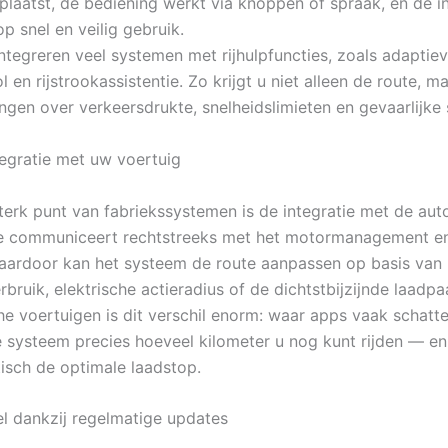
plaatst, de bediening werkt via knoppen of spraak, en de in
p snel en veilig gebruik.
ntegreren veel systemen met rijhulpfuncties, zoals adaptie
l en rijstrookassistentie. Zo krijgt u niet alleen de route, m
gen over verkeersdrukte, snelheidslimieten en gevaarlijke s
tegratie met uw voertuig
terk punt van fabriekssystemen is de integratie met de auto
ie communiceert rechtstreeks met het motormanagement e
aardoor kan het systeem de route aanpassen op basis van
bruik, elektrische actieradius of de dichtstbijzijnde laadpaa
che voertuigen is dit verschil enorm: waar apps vaak schatt
systeem precies hoeveel kilometer u nog kunt rijden — en
isch de optimale laadstop.
eel dankzij regelmatige updates