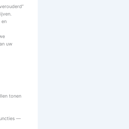
“verouderd”
ijven.
 en
uwe
van uw
llen tonen
functies —