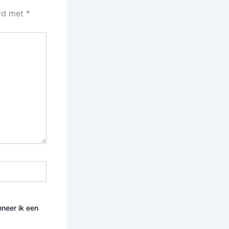
erd met
*
nneer ik een