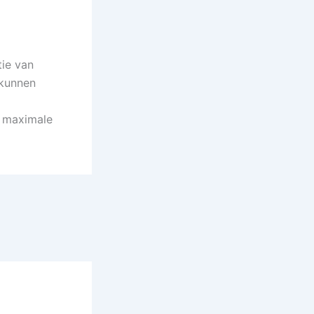
ie van
 kunnen
t maximale