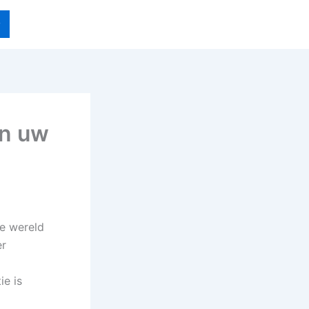
in uw
e wereld
er
ie is