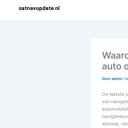
Ga
satnavupdate.nl
naar
de
inhoud
Waaro
auto 
Door
admin
/
n
De laatste 
van navigat
automobili
navigatiesy
slimmer, vei