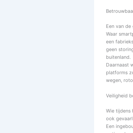
Betrouwbaa
Een van de 
Waar smartp
een fabrieks
geen storin
buitenland.
Daarnaast w
platforms z
wegen, roto
Veiligheid b
Wie tijdens 
ook gevaarli
Een ingebou