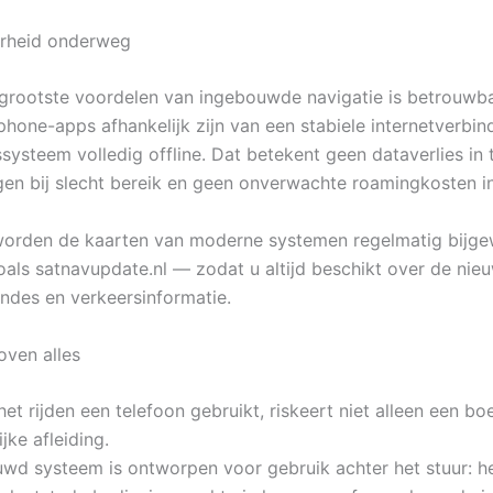
rheid onderweg
grootste voordelen van ingebouwde navigatie is betrouwba
hone-apps afhankelijk zijn van een stabiele internetverbin
systeem volledig offline. Dat betekent geen dataverlies in 
gen bij slecht bereik en geen onverwachte roamingkosten i
orden de kaarten van moderne systemen regelmatig bijge
oals satnavupdate.nl — zodat u altijd beschikt over de nie
ndes en verkeersinformatie.
oven alles
het rijden een telefoon gebruikt, riskeert niet alleen een b
jke afleiding.
wd systeem is ontworpen voor gebruik achter het stuur: he