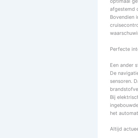
optimaal ge
afgestemd o
Bovendien i
cruisecontro
waarschuwin
Perfecte in
Een ander s
De navigat
sensoren. D
brandstofver
Bij elektris
ingebouwde 
het automat
Altijd actu