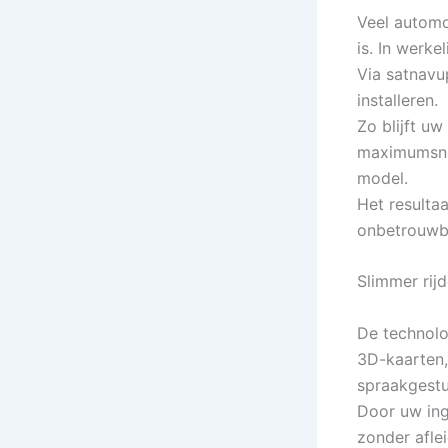
Veel automo
is. In werke
Via satnavu
installeren.
Zo blijft u
maximumsnel
model.
Het resulta
onbetrouwb
Slimmer rij
De technolo
3D-kaarten,
spraakgestu
Door uw ing
zonder afle