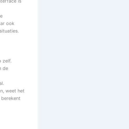
terface is
ve
aar ook
ituaties.
 zelf.
n de
l.
en, weet het
 berekent