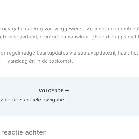
navigatie is terug van weggeweest. Ze biedt een combinat
 betrouwbaarheid, comfort en nauwkeurigheid die apps niet
oor regelmatige kaartupdates via satnavupdate.nl, haalt he
to — vandaag én in de toekomst.
VOLGENDE
Satnav update: actuele navigatiekaarten voor uw auto
 reactie achter