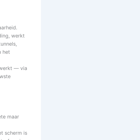
arheid.
ding, werkt
tunnels,
n het
werkt — via
uwste
oete maar
t scherm is