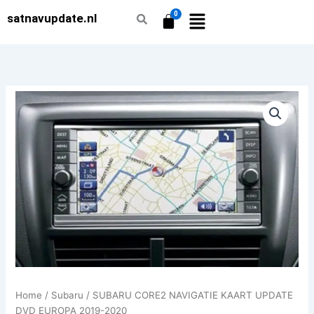
Ga
satnavupdate.nl
naar
de
inhoud
SUBARU
CORE2
NAVIGATIE
KAART
UPDATE
DVD
EUROPA
2019-
2020
aantal
Home
/
Subaru
/ SUBARU CORE2 NAVIGATIE KAART UPDATE
DVD EUROPA 2019-2020