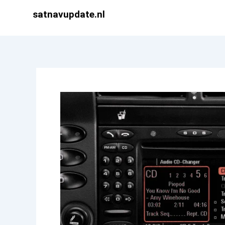
Ga
satnavupdate.nl
naar
de
inhoud