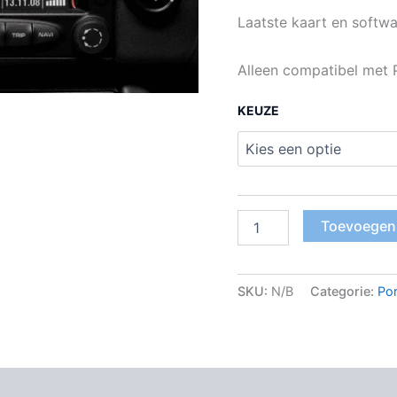
Laatste kaart en softw
Alleen compatibel met 
KEUZE
Toevoegen
SKU:
N/B
Categorie:
Po
Beoordelingen (0)