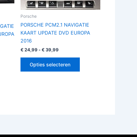
rden
worden
op
Porsche
de
PORSCHE PCM2.1 NAVIGATIE
GATIE
oductpagina
productpagina
KAART UPDATE DVD EUROPA
UROPA
2016
€
24,99
-
€
39,99
Opties selecteren