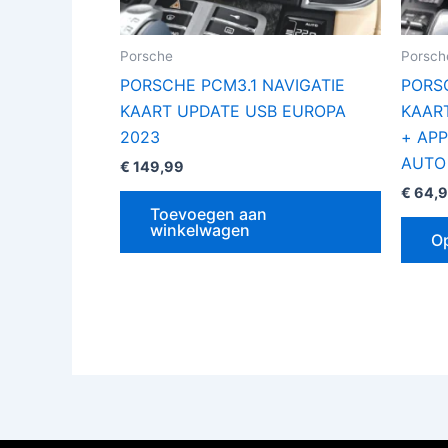
Porsche
Porsch
PORSCHE PCM3.1 NAVIGATIE
PORSC
KAART UPDATE USB EUROPA
KAAR
2023
+ AP
AUTO
€
149,99
€
64,
Toevoegen aan
winkelwagen
Op