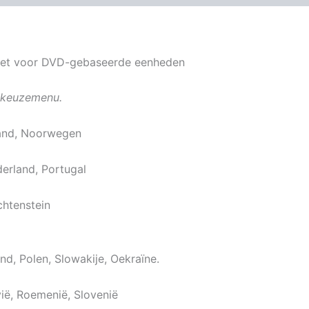
iet voor DVD-gebaseerde eenheden
lgkeuzemenu.
rland, Noorwegen
erland, Portugal
chtenstein
nd, Polen, Slowakije, Oekraïne.
vië, Roemenië, Slovenië