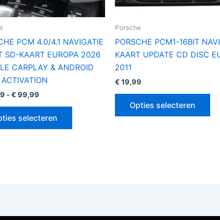
worden
wo
op
op
e
Porsche
de
de
HE PCM 4.0/4.1 NAVIGATIE
PORSCHE PCM1-16BIT NAVI
productpagina
pr
T SD-KAART EUROPA 2026
KAART UPDATE CD DISC E
PLE CARPLAY & ANDROID
2011
 ACTIVATION
€
19,99
99
-
€
99,99
Opties selecteren
ties selecteren