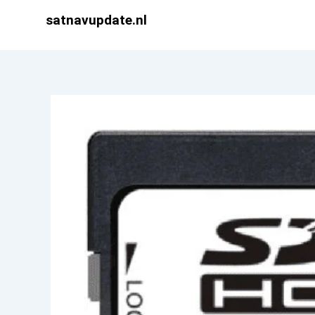
Ga
satnavupdate.nl
naar
de
inhoud