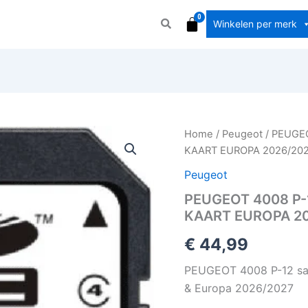
Winkelen per merk
PEUGEOT
Home
/
Peugeot
/ PEUGE
4008
KAART EUROPA 2026/20
P-
12
Peugeot
NAVIGATIE
PEUGEOT 4008 P-
KAART
KAART EUROPA 2
UPDATE
SD
€
44,99
KAART
EUROPA
PEUGEOT 4008 P-12 sate
2026/2027
aantal
& Europa 2026/2027