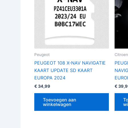
Peugeot
Citroen
PEUGEOT 108 X-NAV NAVIGATIE
PEUG
KAART UPDATE SD KAART
NAVI
EUROPA 2024
EURO
€
34,99
€
39,9
Toevoegen aan
T
winkelwagen
w