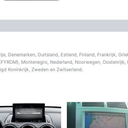
Beoordelingen (0)
e, Denemarken, Duitsland, Estland, Finland, Frankrijk, Grieke
FYROM), Montenegro, Nederland, Noorwegen, Oostenrijk, Po
nigd Koninkrijk, Zweden en Zwitserland.
Prijsklasse:
Di
€ 9,99
pr
tot
€ 29,99
he
me