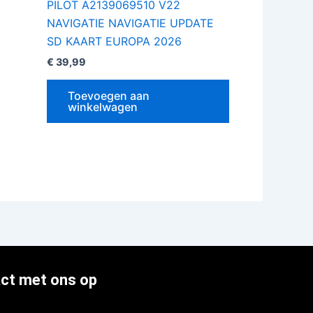
PILOT A2139069510 V22
NAVIGATIE NAVIGATIE UPDATE
SD KAART EUROPA 2026
€
39,99
Toevoegen aan
winkelwagen
ct met ons op