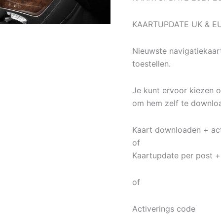
KAARTUPDATE UK & E
Nieuwste navigatiekaa
toestellen.
Je kunt ervoor kiezen o
om hem zelf te downloa
Kaart downloaden + ac
of
Kaartupdate per post +
of
Activerings code