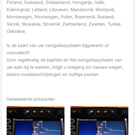
Finland, Duitsland, Griekenland, Hongarije, Italië,
Kaliningrad, Letland, Litouwen, Macedonië, Moldavië,
Montenegro, Noorwegen, Polen, Roemenië, Rusland,
Servië, Slowakije, Slovenië, Zwitserland, Zweden, Turkije,
Oekraïne.
Is de kaart van uw navigatiesysteem bijgewerkt of
verouderd?
Door regelmatig de kaarten en het navigatiesysteem van
uw auto bij te werken, krijgt u toegang tot nieuwe wegen,
betere routebeschrijvingen en nuttige punten.
Gerelateerde producten
Prijsklasse:
Dit
Dit
€ 9,99
product
produ
tot
heeft
€ 19,99
heeft
meerdere
meerd