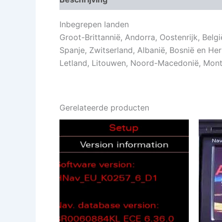
Inbegrepen landen
Groot-Brittannië, Andorra, Oostenrijk, Belgi
Spanje, Zwitserland, Albanië, Bosnië en Herz
Letland, Litouwen, Noord-Macedonië, Mont
Gerelateerde producten