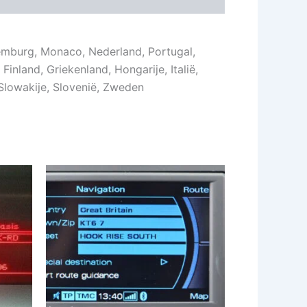
Luxemburg, Monaco, Nederland, Portugal,
Finland, Griekenland, Hongarije, Italië,
Slowakije, Slovenië, Zweden
t
Dit
oduct
product
eft
heeft
erdere
meerdere
iaties.
variaties.
ze
Deze
tie
optie
n
kan