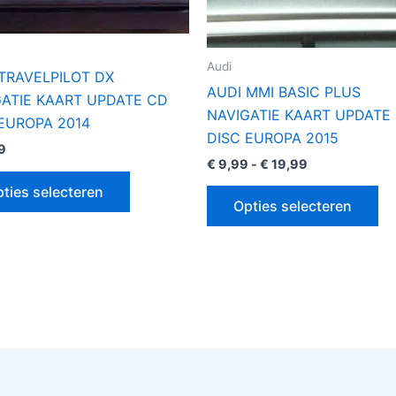
gekozen
ge
worden
wo
op
op
Audi
TRAVELPILOT DX
de
de
AUDI MMI BASIC PLUS
GATIE KAART UPDATE CD
productpagina
pr
NAVIGATIE KAART UPDATE
EUROPA 2014
DISC EUROPA 2015
9
€
9,99
-
€
19,99
ties selecteren
Opties selecteren