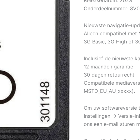
Releasedatum: 2023
Onderdeelnummer: 8V0
Nieuwste navigatie-up
Alleen compatibel met
3G Basic, 3G High of 3G
Inclusief de nieuwste 
12 maanden garantie
30 dagen retourrecht
Compatibele mediaversi
MSTD_EU_AU_xxxxx).
Om uw softwareversie te
Instellingen → Versie-in
ons een e-mail sturen 