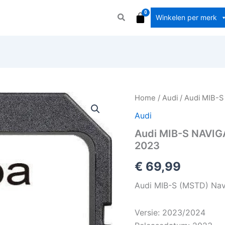
Winkelen per merk
Audi
Home
/
Audi
/ Audi MIB-
MIB-
Audi
S
NAVIGATIE
Audi MIB-S NAVI
KAART
2023
SD-
KAART
€
69,99
EUROPA
2023
Audi MIB-S (MSTD) Nav
aantal
Versie: 2023/2024