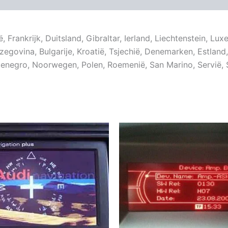
ë, Frankrijk, Duitsland, Gibraltar, Ierland, Liechtenstein, 
egovina, Bulgarije, Kroatië, Tsjechië, Denemarken, Estland, 
enegro, Noorwegen, Polen, Roemenië, San Marino, Servië, 
Prijsklasse:
Dit
Di
€ 9,99
product
pr
tot
€ 19,99
heeft
he
meerdere
me
variaties.
var
Deze
De
optie
op
kan
ka