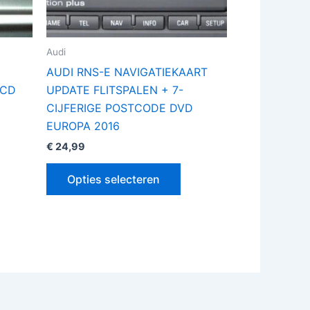
kozen
gekozen
rden
worden
op
Audi
de
AUDI RNS-E NAVIGATIEKAART
oductpagina
productpagina
 CD
UPDATE FLITSPALEN + 7-
CIJFERIGE POSTCODE DVD
EUROPA 2016
€
24,99
Opties selecteren