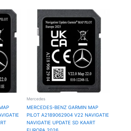
Mercedes
 MAP
MERCEDES-BENZ GARMIN MAP
AVIGATIE
PILOT A2189062904 V22 NAVIGATIE
ART
NAVIGATIE UPDATE SD KAART
EUROPA 2026