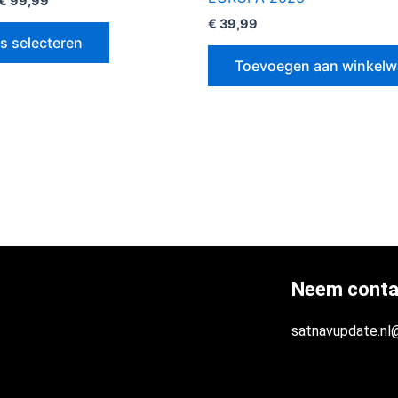
€
99,99
€
39,99
s selecteren
Toevoegen aan winkel
Neem conta
satnavupdate.nl