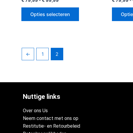
€
79,99
-
€
99,99
€
79,99
-
Opties selecteren
Optie
←
1
2
Nuttige links
Over ons Us
Neem contact met ons op
Restitutie- en Retourbeleid