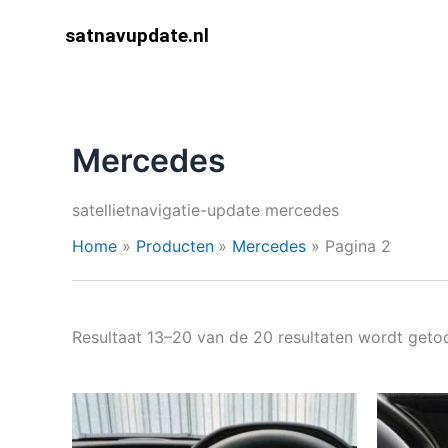
Ga
satnavupdate.nl
naar
de
inhoud
Mercedes
satellietnavigatie-update mercedes
Home
Producten
Mercedes
Pagina 2
Resultaat 13–20 van de 20 resultaten wordt geto
Prijsklasse:
Dit
€ 9,99
product
tot