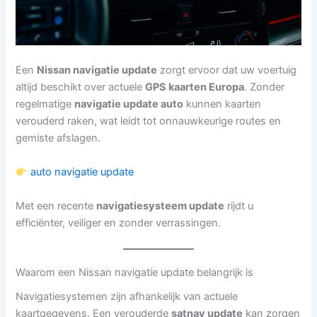
Een
Nissan navigatie update
zorgt ervoor dat uw voertuig
altijd beschikt over actuele
GPS kaarten Europa
. Zonder
regelmatige
navigatie update auto
kunnen kaarten
verouderd raken, wat leidt tot onnauwkeurige routes en
gemiste afslagen.
auto navigatie update
Met een recente
navigatiesysteem update
rijdt u
efficiënter, veiliger en zonder verrassingen.
Waarom een Nissan navigatie update belangrijk is
Navigatiesystemen zijn afhankelijk van actuele
kaartgegevens. Een verouderde
satnav update
kan zorgen