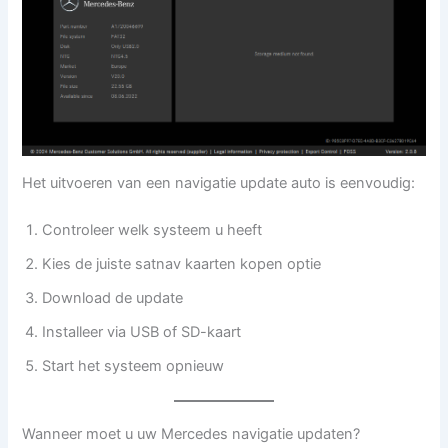
Het uitvoeren van een navigatie update auto is eenvoudig:
Controleer welk systeem u heeft
Kies de juiste satnav kaarten kopen optie
Download de update
Installeer via USB of SD-kaart
Start het systeem opnieuw
Wanneer moet u uw Mercedes navigatie updaten?