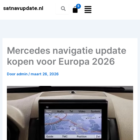
Ga
satnavupdate.nl
naar
de
inhoud
Mercedes navigatie update
kopen voor Europa 2026
Door
admin
/
maart 26, 2026