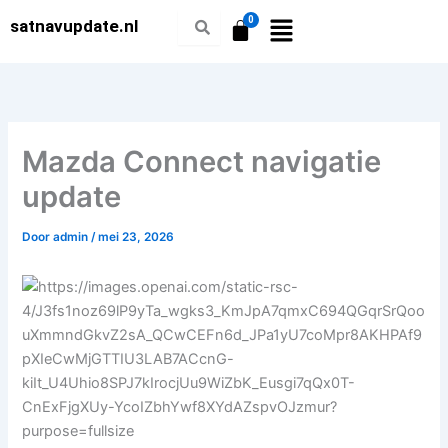
Ga
satnavupdate.nl
naar
de
inhoud
Mazda Connect navigatie
update
Door
admin
/
mei 23, 2026