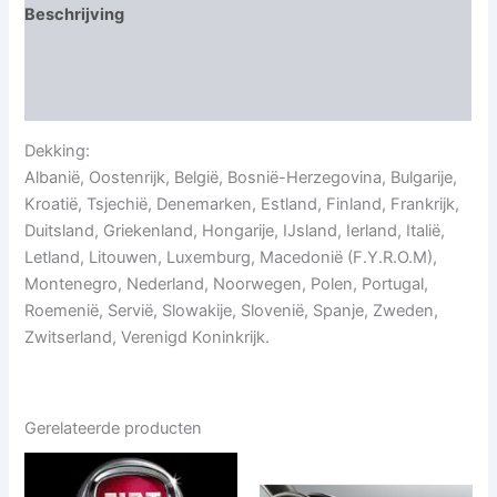
Beschrijving
Aanvullende informatie
Beoordelingen (0)
Dekking:
Albanië, Oostenrijk, België, Bosnië-Herzegovina, Bulgarije,
Kroatië, Tsjechië, Denemarken, Estland, Finland, Frankrijk,
Duitsland, Griekenland, Hongarije, IJsland, Ierland, Italië,
Letland, Litouwen, Luxemburg, Macedonië (F.Y.R.O.M),
Montenegro, Nederland, Noorwegen, Polen, Portugal,
Roemenië, Servië, Slowakije, Slovenië, Spanje, Zweden,
Zwitserland, Verenigd Koninkrijk.
Gerelateerde producten
Dit
product