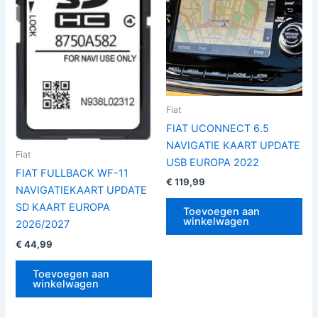
Fiat
FIAT UCONNECT 6.5
NAVIGATIE KAART UPDATE
Fiat
USB EUROPA 2022
FIAT FULLBACK WF-11
€
119,99
NAVIGATIEKAART UPDATE
SD KAART EUROPA
Toevoegen aan
winkelwagen
2026/2027
€
44,99
Toevoegen aan
winkelwagen