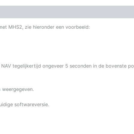
Beoordelingen (0)
met MHS2, zie hieronder een voorbeeld:
AV tegelijkertijd ongeveer 5 seconden in de bovenste posi
m weergegeven.
idige softwareversie.