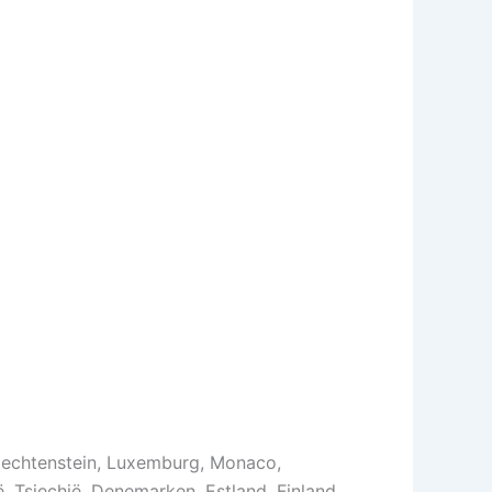
, Liechtenstein, Luxemburg, Monaco,
ë, Tsjechië, Denemarken, Estland, Finland,