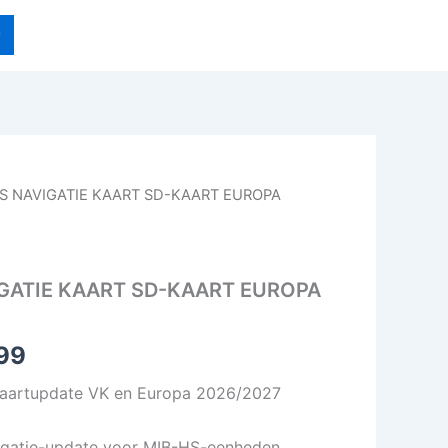
HS NAVIGATIE KAART SD-KAART EUROPA
Prijsklasse:
€ 59,99
tot
IGATIE KAART SD-KAART EUROPA
€ 89,99
99
kaartupdate VK en Europa 2026/2027
igatie-update voor MIB-HS-eenheden.