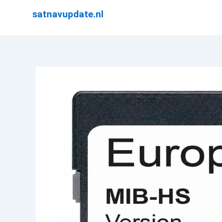
Ga
satnavupdate.nl
naar
de
inhoud