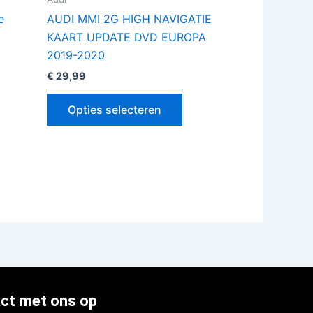
de
e
AUDI MMI 2G HIGH NAVIGATIE
oductpagina
productpagina
KAART UPDATE DVD EUROPA
2019-2020
€
29,99
Opties selecteren
ct met ons op