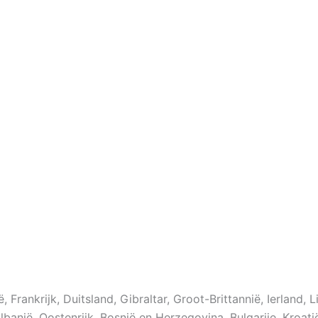
ë, Frankrijk, Duitsland, Gibraltar, Groot-Brittannië, Ierland
lbanië, Oostenrijk, Bosnië en Herzegovina, Bulgarije, Kroati