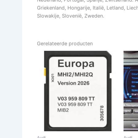
Griekenland, Hongarije, Italië, Letland, L
Slowakije, Slovenië, Zweden.
Gerelateerde producten
Prijsklasse:
Dit
€ 59,99
product
tot
€ 99,99
heeft
meerdere
variaties.
Deze
optie
kan
gekozen
worden
op
Audi
Audi