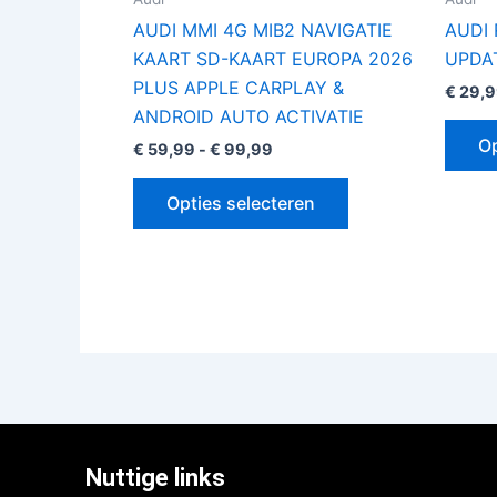
de
AUDI MMI 4G MIB2 NAVIGATIE
AUDI 
productpagina
KAART SD-KAART EUROPA 2026
UPDA
PLUS APPLE CARPLAY &
€
29,9
ANDROID AUTO ACTIVATIE
Op
€
59,99
-
€
99,99
Opties selecteren
Nuttige links