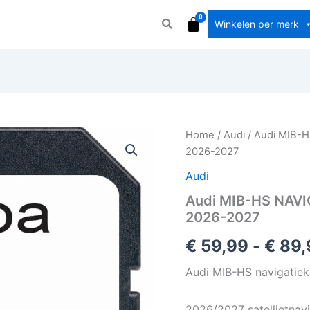
Winkelen per merk
Audi
Home
/
Audi
/ Audi MIB-
MIB-
2026-2027
HS
NAVIGATIE
Audi
KAART
Audi MIB-HS NAV
SD-
2026-2027
KAART
EUROPA
€
59,99
-
€
89,
2026-
2027
Audi MIB-HS navigatie
aantal
2026/2027 satellietnav