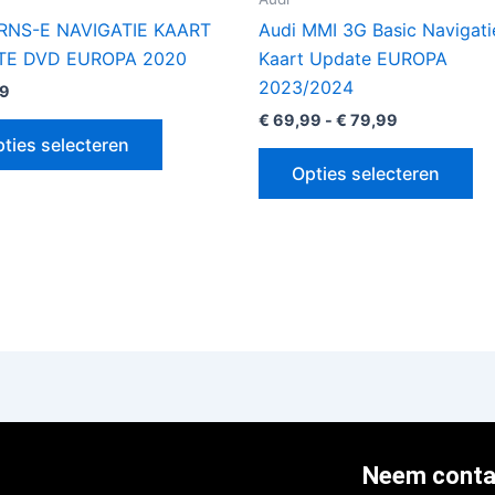
de
de
RNS-E NAVIGATIE KAART
Audi MMI 3G Basic Navigati
productpagina
pr
TE DVD EUROPA 2020
Kaart Update EUROPA
2023/2024
9
€
69,99
-
€
79,99
ties selecteren
Opties selecteren
Neem conta