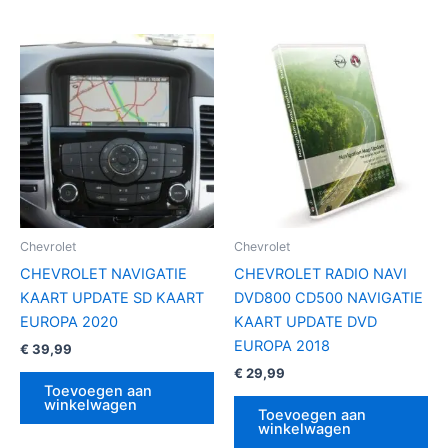
Chevrolet
Chevrolet
CHEVROLET NAVIGATIE
CHEVROLET RADIO NAVI
KAART UPDATE SD KAART
DVD800 CD500 NAVIGATIE
EUROPA 2020
KAART UPDATE DVD
EUROPA 2018
€
39,99
€
29,99
Toevoegen aan
winkelwagen
Toevoegen aan
winkelwagen