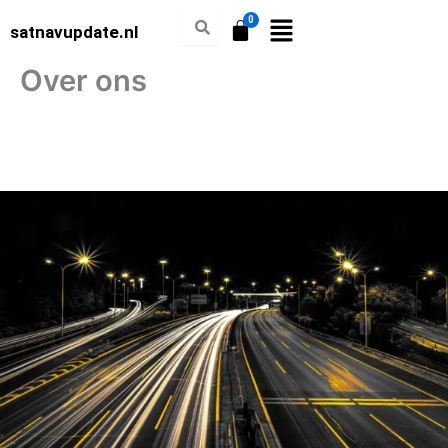
Ga
satnavupdate.nl
naar
de
Over ons
inhoud